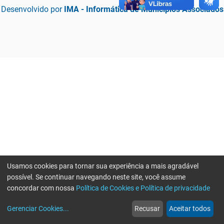
Desenvolvido por
IMA - Informática de Municípios Associados
Usamos cookies para tornar sua experiência a mais agradável
possível. Se continuar navegando neste site, você assume
concordar com nossa
Política de Cookies e Política de privacidade
home
build_circle
event
web
more_horiz
Erro ao enviar informações, por favor tente novamente
Gerenciar Cookies
...
Recusar
Aceitar todos
Início
Serviços
Eventos
Notícias
Mais