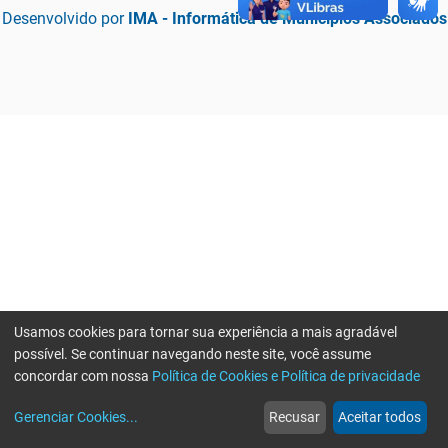
Desenvolvido por
IMA - Informática de Municípios Associados
Usamos cookies para tornar sua experiência a mais agradável
possível. Se continuar navegando neste site, você assume
concordar com nossa
Política de Cookies e Política de privacidade
home
build_circle
event
web
more_horiz
Erro ao enviar informações, por favor tente novamente
Gerenciar Cookies
...
Recusar
Aceitar todos
Início
Serviços
Eventos
Notícias
Mais