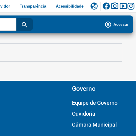
facebook
photo_camera
smart_display
flaky
vidor
Transparência
Acessibilidade
account_circle
search
Acessar
Governo
Equipe de Governo
Ouvidoria
Câmara Municipal