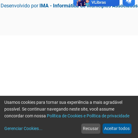
Desenvolvido por
IMA - Informática de Municípios Associados
Usamos cookies para tornar sua experiência a mais agradável
possível. Se continuar navegando neste site, você assume
concordar com nossa
Política de Cookies e Política de privacidade
home
build_circle
event
web
more_horiz
Erro ao enviar informações, por favor tente novamente
Gerenciar Cookies
...
Recusar
Aceitar todos
Início
Serviços
Eventos
Notícias
Mais