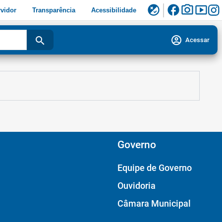
facebook
photo_camera
smart_display
flaky
vidor
Transparência
Acessibilidade
account_circle
search
Acessar
Governo
Equipe de Governo
Ouvidoria
Câmara Municipal