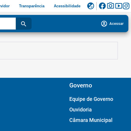
facebook
photo_camera
smart_display
flaky
vidor
Transparência
Acessibilidade
account_circle
search
Acessar
Governo
Equipe de Governo
Ouvidoria
Câmara Municipal