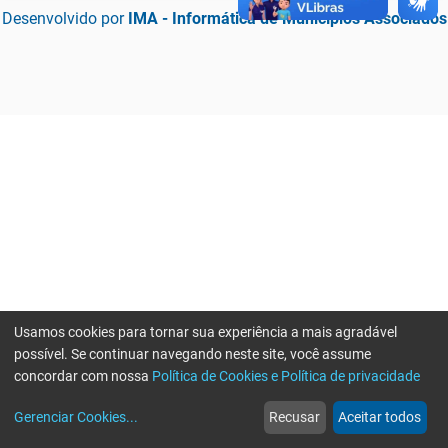
Desenvolvido por
IMA - Informática de Municípios Associados
Usamos cookies para tornar sua experiência a mais agradável
possível. Se continuar navegando neste site, você assume
concordar com nossa
Política de Cookies e Política de privacidade
home
build_circle
event
web
more_horiz
Erro ao enviar informações, por favor tente novamente
Gerenciar Cookies
...
Recusar
Aceitar todos
Início
Serviços
Eventos
Notícias
Mais