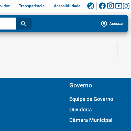
facebook
photo_camera
smart_display
flaky
vidor
Transparência
Acessibilidade
account_circle
search
Acessar
Governo
Equipe de Governo
Ouvidoria
Câmara Municipal