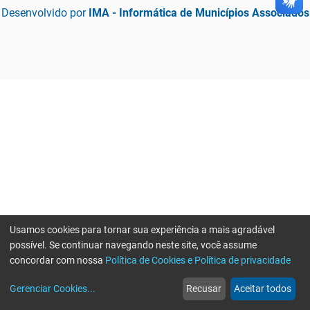
Desenvolvido por
IMA - Informática de Municípios Associados
Usamos cookies para tornar sua experiência a mais agradável
possível. Se continuar navegando neste site, você assume
concordar com nossa
Política de Cookies e Política de privacidade
home
build_circle
event
web
more_horiz
Gerenciar Cookies
...
Recusar
Aceitar todos
Início
Serviços
Eventos
Notícias
Mais