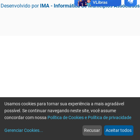
Desenvolvido por
IMA - Informática de Municípios Associados
Usamos cookies para tornar sua experiência a mais agradável
possível. Se continuar navegando neste site, você assume
concordar com nossa
Política de Cookies e Política de privacidade
home
build_circle
event
web
more_horiz
Erro ao enviar informações, por favor tente novamente
Gerenciar Cookies
...
Recusar
Aceitar todos
Início
Serviços
Eventos
Notícias
Mais