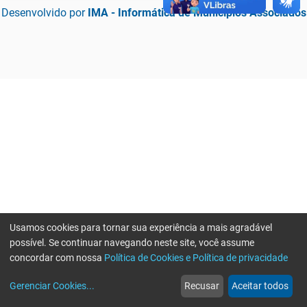
Desenvolvido por
IMA - Informática de Municípios Associados
Usamos cookies para tornar sua experiência a mais agradável
possível. Se continuar navegando neste site, você assume
concordar com nossa
Política de Cookies e Política de privacidade
home
build_circle
event
web
more_horiz
Erro ao enviar informações, por favor tente novamente
Gerenciar Cookies
...
Recusar
Aceitar todos
Início
Serviços
Eventos
Notícias
Mais