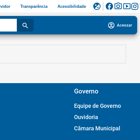
facebook
photo_camera
smart_display
flaky
vidor
Transparência
Acessibilidade
account_circle
search
Acessar
Governo
Equipe de Governo
Ouvidoria
Câmara Municipal