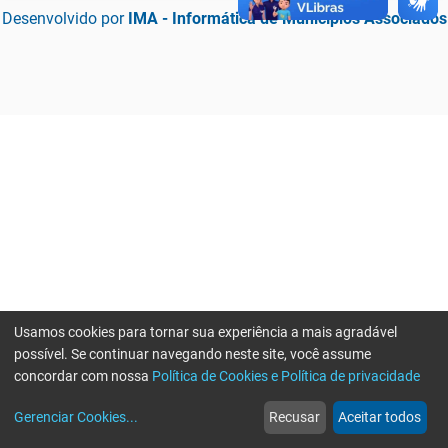
Desenvolvido por
IMA - Informática de Municípios Associados
Usamos cookies para tornar sua experiência a mais agradável
possível. Se continuar navegando neste site, você assume
concordar com nossa
Política de Cookies e Política de privacidade
home
build_circle
event
web
more_horiz
Erro ao enviar informações, por favor tente novamente
Gerenciar Cookies
...
Recusar
Aceitar todos
Início
Serviços
Eventos
Notícias
Mais