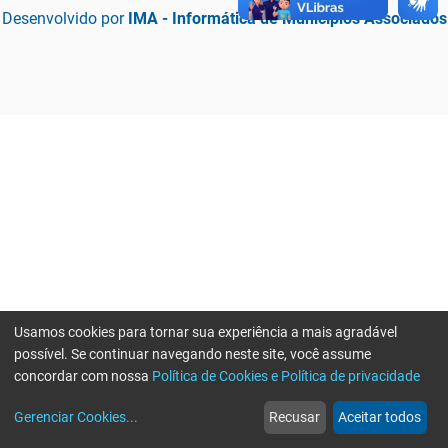
Desenvolvido por
IMA - Informática de Municípios Associados
Usamos cookies para tornar sua experiência a mais agradável
possível. Se continuar navegando neste site, você assume
concordar com nossa
Política de Cookies e Política de privacidade
home
build_circle
event
web
more_horiz
Erro ao enviar informações, por favor tente novamente
Gerenciar Cookies
...
Recusar
Aceitar todos
Início
Serviços
Eventos
Notícias
Mais