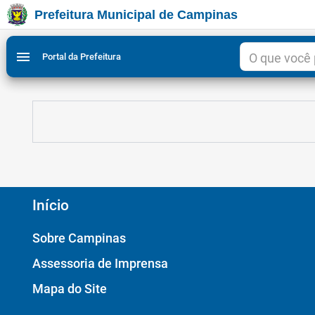
Prefeitura Municipal de Campinas
Ir para conteudo
Ir para menu do site da Prefeitura de Campinas
Ligar/Desligar contraste visual de tela para acessibili
1
2
menu
Portal da Prefeitura
Início
Sobre Campinas
Assessoria de Imprensa
Mapa do Site