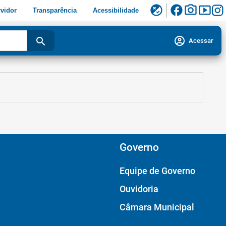
facebook
photo_camera
smart_display
flaky
vidor
Transparência
Acessibilidade
account_circle
search
Acessar
Governo
Equipe de Governo
Ouvidoria
Câmara Municipal