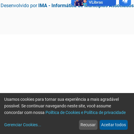
Desenvolvido por
IMA - Informática de Municípios Associados
Usamos cookies para tornar sua experiência a mais agradável
possível. Se continuar navegando neste site, você assume
concordar com nossa
Política de Cookies e Política de privacidade
home
build_circle
event
web
more_horiz
Erro ao enviar informações, por favor tente novamente
Gerenciar Cookies
...
Recusar
Aceitar todos
Início
Serviços
Eventos
Notícias
Mais