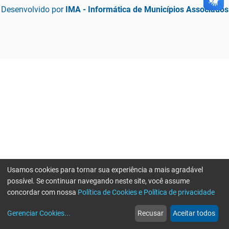
Desenvolvido por
IMA - Informática de Municípios Associados
Usamos cookies para tornar sua experiência a mais agradável
possível. Se continuar navegando neste site, você assume
concordar com nossa
Política de Cookies e Política de privacidade
home
build_circle
event
web
more_horiz
Gerenciar Cookies
...
Recusar
Aceitar todos
Início
Serviços
Eventos
Notícias
Mais