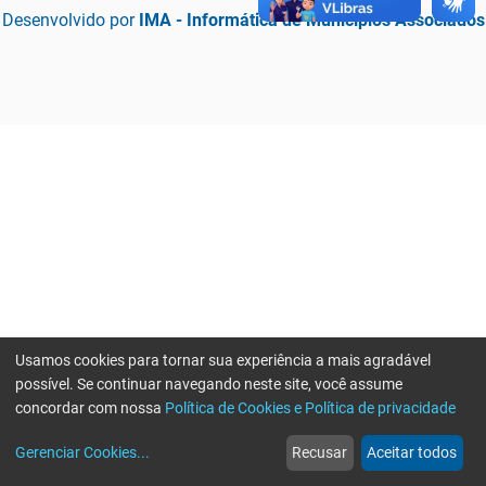
Desenvolvido por
IMA - Informática de Municípios Associados
Usamos cookies para tornar sua experiência a mais agradável
possível. Se continuar navegando neste site, você assume
concordar com nossa
Política de Cookies e Política de privacidade
home
build_circle
event
web
more_horiz
Erro ao enviar informações, por favor tente novamente
Gerenciar Cookies
...
Recusar
Aceitar todos
Início
Serviços
Eventos
Notícias
Mais