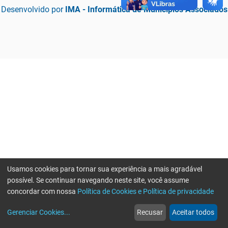
Desenvolvido por
IMA - Informática de Municípios Associados
Usamos cookies para tornar sua experiência a mais agradável
possível. Se continuar navegando neste site, você assume
concordar com nossa
Política de Cookies e Política de privacidade
home
build_circle
event
web
more_horiz
Erro ao enviar informações, por favor tente novamente
Gerenciar Cookies
...
Recusar
Aceitar todos
Início
Serviços
Eventos
Notícias
Mais