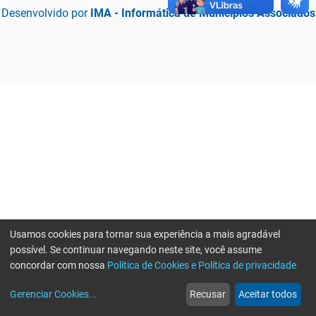
Desenvolvido por
IMA - Informática de Municípios Associados
Usamos cookies para tornar sua experiência a mais agradável
possível. Se continuar navegando neste site, você assume
concordar com nossa
Política de Cookies e Política de privacidade
home
build_circle
event
web
more_horiz
Erro ao enviar informações, por favor tente novamente
Gerenciar Cookies
...
Recusar
Aceitar todos
Início
Serviços
Eventos
Notícias
Mais