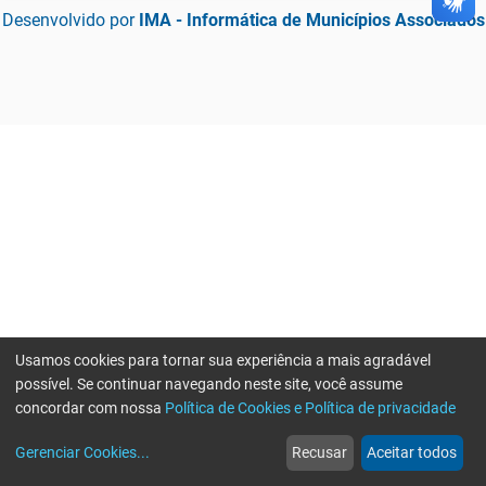
Desenvolvido por
IMA - Informática de Municípios Associados
Usamos cookies para tornar sua experiência a mais agradável
possível. Se continuar navegando neste site, você assume
concordar com nossa
Política de Cookies e Política de privacidade
home
build_circle
event
web
more_horiz
Erro ao enviar informações, por favor tente novamente
Gerenciar Cookies
...
Recusar
Aceitar todos
Início
Serviços
Eventos
Notícias
Mais