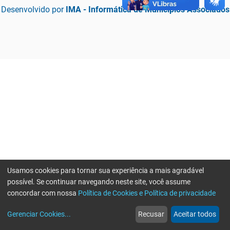
Desenvolvido por
IMA - Informática de Municípios Associados
Usamos cookies para tornar sua experiência a mais agradável
possível. Se continuar navegando neste site, você assume
concordar com nossa
Política de Cookies e Política de privacidade
home
build_circle
event
web
more_horiz
Erro ao enviar informações, por favor tente novamente
Gerenciar Cookies
...
Recusar
Aceitar todos
Início
Serviços
Eventos
Notícias
Mais