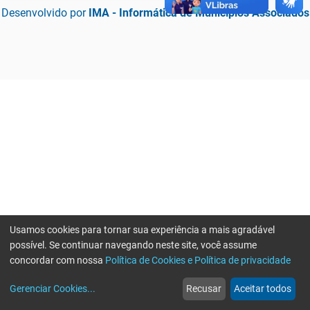
Desenvolvido por
IMA - Informática de Municípios Associados
Usamos cookies para tornar sua experiência a mais agradável
possível. Se continuar navegando neste site, você assume
concordar com nossa
Política de Cookies e Política de privacidade
home
build_circle
event
web
more_horiz
Erro ao enviar informações, por favor tente novamente
Gerenciar Cookies
...
Recusar
Aceitar todos
Início
Serviços
Eventos
Notícias
Mais