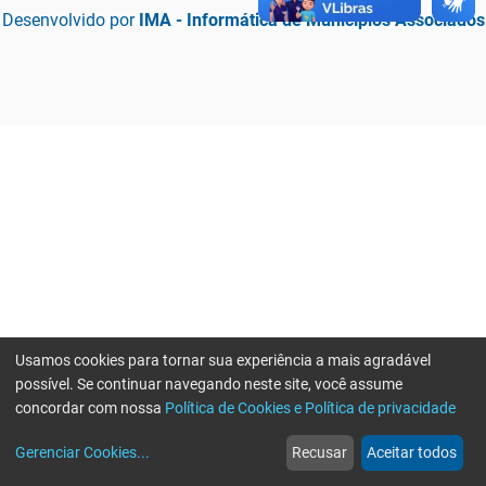
Desenvolvido por
IMA - Informática de Municípios Associados
Usamos cookies para tornar sua experiência a mais agradável
possível. Se continuar navegando neste site, você assume
concordar com nossa
Política de Cookies e Política de privacidade
home
build_circle
event
web
more_horiz
Erro ao enviar informações, por favor tente novamente
Gerenciar Cookies
...
Recusar
Aceitar todos
Início
Serviços
Eventos
Notícias
Mais