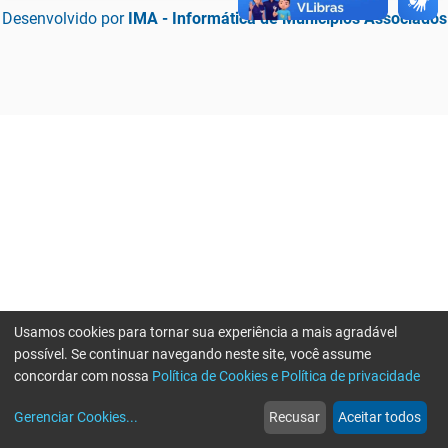
Desenvolvido por
IMA - Informática de Municípios Associados
Usamos cookies para tornar sua experiência a mais agradável
possível. Se continuar navegando neste site, você assume
concordar com nossa
Política de Cookies e Política de privacidade
home
build_circle
event
web
more_horiz
Erro ao enviar informações, por favor tente novamente
Gerenciar Cookies
...
Recusar
Aceitar todos
Início
Serviços
Eventos
Notícias
Mais