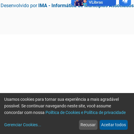
Desenvolvido por
IMA - Informática de Municípios Associados
Usamos cookies para tornar sua experiência a mais agradável
possível. Se continuar navegando neste site, você assume
concordar com nossa
Política de Cookies e Política de privacidade
home
build_circle
event
web
more_horiz
Erro ao enviar informações, por favor tente novamente
Gerenciar Cookies
...
Recusar
Aceitar todos
Início
Serviços
Eventos
Notícias
Mais