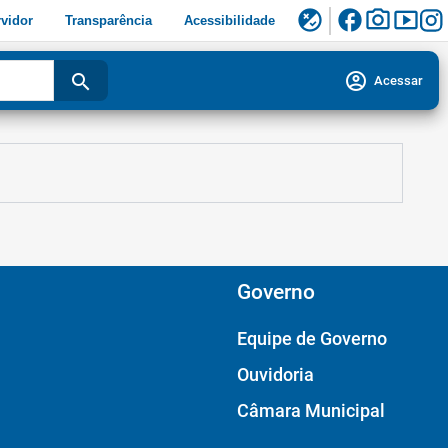
facebook
photo_camera
smart_display
flaky
vidor
Transparência
Acessibilidade
account_circle
search
Acessar
Governo
Equipe de Governo
Ouvidoria
Câmara Municipal