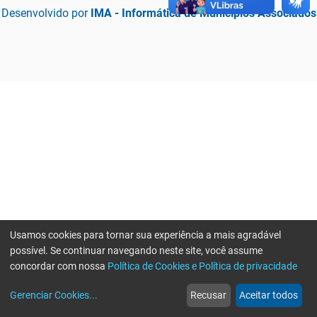
Desenvolvido por
IMA - Informática de Municípios Associados
Usamos cookies para tornar sua experiência a mais agradável
possível. Se continuar navegando neste site, você assume
concordar com nossa
Política de Cookies e Política de privacidade
home
build_circle
event
web
more_horiz
Erro ao enviar informações, por favor tente novamente
Gerenciar Cookies
...
Recusar
Aceitar todos
Início
Serviços
Eventos
Notícias
Mais