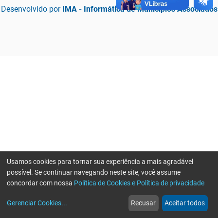
Desenvolvido por
IMA - Informática de Municípios Associados
Usamos cookies para tornar sua experiência a mais agradável
possível. Se continuar navegando neste site, você assume
concordar com nossa
Política de Cookies e Política de privacidade
home
build_circle
event
web
more_horiz
Erro ao enviar informações, por favor tente novamente
Gerenciar Cookies
...
Recusar
Aceitar todos
Início
Serviços
Eventos
Notícias
Mais