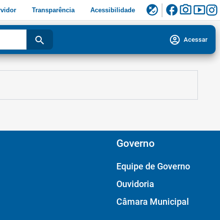
facebook
photo_camera
smart_display
flaky
vidor
Transparência
Acessibilidade
account_circle
search
Acessar
Governo
Equipe de Governo
Ouvidoria
Câmara Municipal