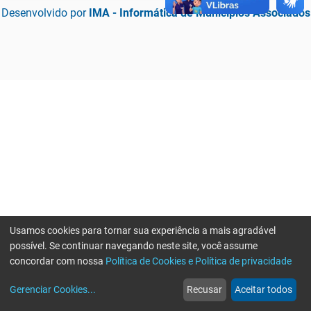
Desenvolvido por
IMA - Informática de Municípios Associados
Usamos cookies para tornar sua experiência a mais agradável
possível. Se continuar navegando neste site, você assume
concordar com nossa
Política de Cookies e Política de privacidade
home
build_circle
event
web
more_horiz
Erro ao enviar informações, por favor tente novamente
Gerenciar Cookies
...
Recusar
Aceitar todos
Início
Serviços
Eventos
Notícias
Mais