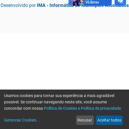
Desenvolvido por
IMA - Informática de Municípios Associados
Usamos cookies para tornar sua experiência a mais agradável
possível. Se continuar navegando neste site, você assume
concordar com nossa
Política de Cookies e Política de privacidade
home
build_circle
event
web
more_horiz
Erro ao enviar informações, por favor tente novamente
Gerenciar Cookies
...
Recusar
Aceitar todos
Início
Serviços
Eventos
Notícias
Mais