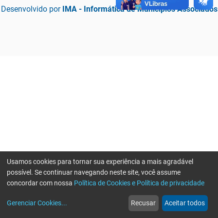
Desenvolvido por
IMA - Informática de Municípios Associados
Usamos cookies para tornar sua experiência a mais agradável
possível. Se continuar navegando neste site, você assume
concordar com nossa
Política de Cookies e Política de privacidade
home
build_circle
event
web
more_horiz
Erro ao enviar informações, por favor tente novamente
Gerenciar Cookies
...
Recusar
Aceitar todos
Início
Serviços
Eventos
Notícias
Mais