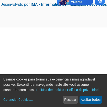
Desenvolvido por
IMA - Informática de Municípios Associados
Usamos cookies para tornar sua experiência a mais agradável
possível. Se continuar navegando neste site, você assume
concordar com nossa
Política de Cookies e Política de privacidade
home
build_circle
event
web
more_horiz
Erro ao enviar informações, por favor tente novamente
Gerenciar Cookies
...
Recusar
Aceitar todos
Início
Serviços
Eventos
Notícias
Mais