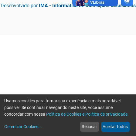
Desenvolvido por
IMA - Informática de Municípios Associados
Usamos cookies para tornar sua experiência a mais agradável
possível. Se continuar navegando neste site, você assume
concordar com nossa
Política de Cookies e Política de privacidade
home
build_circle
event
web
more_horiz
Erro ao enviar informações, por favor tente novamente
Gerenciar Cookies
...
Recusar
Aceitar todos
Início
Serviços
Eventos
Notícias
Mais