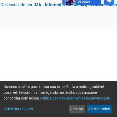
Desenvolvido por
IMA - Informática de Municípios Associados
Usamos cookies para tornar sua experiência a mais agradável
possível. Se continuar navegando neste site, você assume
concordar com nossa
Política de Cookies e Política de privacidade
home
build_circle
event
web
more_horiz
Erro ao enviar informações, por favor tente novamente
Gerenciar Cookies
...
Recusar
Aceitar todos
Início
Serviços
Eventos
Notícias
Mais