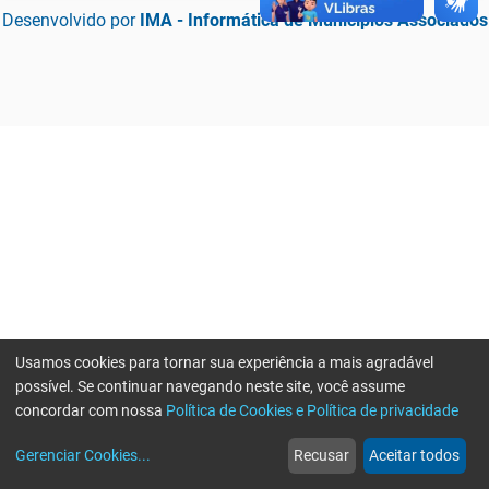
Desenvolvido por
IMA - Informática de Municípios Associados
Usamos cookies para tornar sua experiência a mais agradável
possível. Se continuar navegando neste site, você assume
concordar com nossa
Política de Cookies e Política de privacidade
home
build_circle
event
web
more_horiz
Erro ao enviar informações, por favor tente novamente
Gerenciar Cookies
...
Recusar
Aceitar todos
Início
Serviços
Eventos
Notícias
Mais