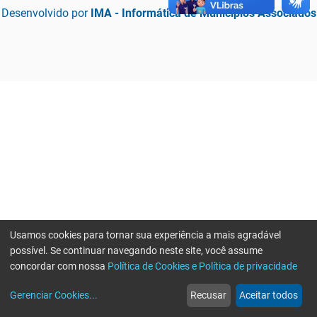
Desenvolvido por
IMA - Informática de Municípios Associados
Usamos cookies para tornar sua experiência a mais agradável
possível. Se continuar navegando neste site, você assume
concordar com nossa
Política de Cookies e Política de privacidade
home
build_circle
event
web
more_horiz
Erro ao enviar informações, por favor tente novamente
Gerenciar Cookies
...
Recusar
Aceitar todos
Início
Serviços
Eventos
Notícias
Mais