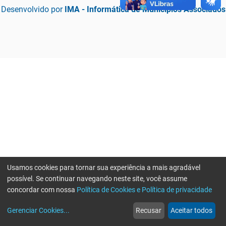
Desenvolvido por
IMA - Informática de Municípios Associados
Usamos cookies para tornar sua experiência a mais agradável
possível. Se continuar navegando neste site, você assume
concordar com nossa
Política de Cookies e Política de privacidade
home
build_circle
event
web
more_horiz
Erro ao enviar informações, por favor tente novamente
Gerenciar Cookies
...
Recusar
Aceitar todos
Início
Serviços
Eventos
Notícias
Mais