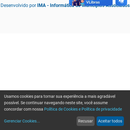
Desenvolvido por
IMA - Informática de Municípios Associados
Usamos cookies para tornar sua experiência a mais agradável
possível. Se continuar navegando neste site, você assume
concordar com nossa
Política de Cookies e Política de privacidade
home
build_circle
event
web
more_horiz
Erro ao enviar informações, por favor tente novamente
Gerenciar Cookies
...
Recusar
Aceitar todos
Início
Serviços
Eventos
Notícias
Mais