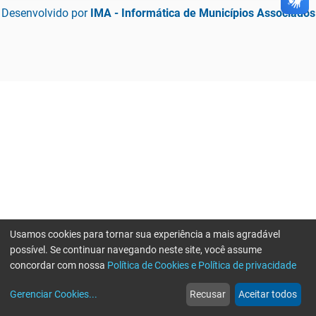
Desenvolvido por
IMA - Informática de Municípios Associados
Usamos cookies para tornar sua experiência a mais agradável
possível. Se continuar navegando neste site, você assume
concordar com nossa
Política de Cookies e Política de privacidade
home
build_circle
event
web
more_horiz
Gerenciar Cookies
...
Recusar
Aceitar todos
Início
Serviços
Eventos
Notícias
Mais