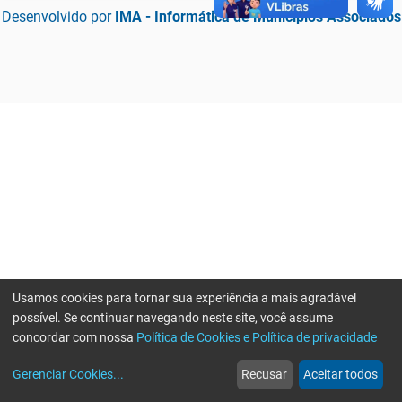
Desenvolvido por
IMA - Informática de Municípios Associados
Usamos cookies para tornar sua experiência a mais agradável
possível. Se continuar navegando neste site, você assume
concordar com nossa
Política de Cookies e Política de privacidade
home
build_circle
event
web
more_horiz
Erro ao enviar informações, por favor tente novamente
Gerenciar Cookies
...
Recusar
Aceitar todos
Início
Serviços
Eventos
Notícias
Mais